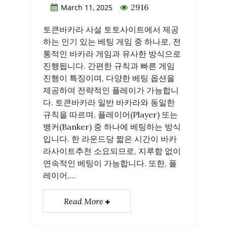
2916
March 11, 2025
토큰바카라 사설 토토사이트에서 제공
하는 인기 있는 베팅 게임 중 하나로, 전
통적인 바카라 게임과 유사한 방식으로
진행됩니다. 간편한 규칙과 빠른 게임
진행이 특징이며, 다양한 베팅 옵션을
제공하여 전략적인 플레이가 가능합니
다. 토큰바카라 일반 바카라와 동일한
규칙을 따르며, 플레이어(Player) 또는
뱅커(Banker) 중 하나에 베팅하는 방식
입니다. 한 라운드당 짧은 시간이 바카
라사이트추천 소요되므로, 지루함 없이
연속적인 베팅이 가능합니다. 또한, 플
레이어,…
Read More