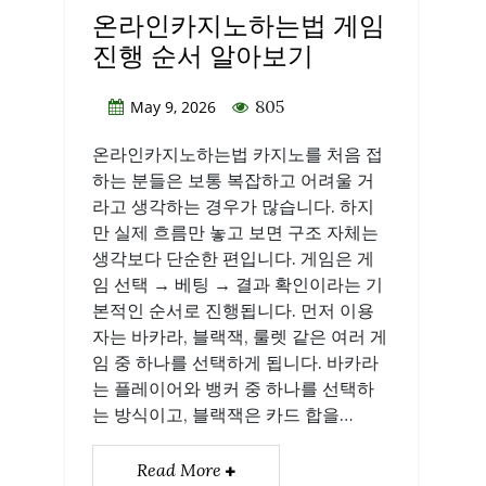
온라인카지노하는법 게임
진행 순서 알아보기
805
May 9, 2026
온라인카지노하는법 카지노를 처음 접
하는 분들은 보통 복잡하고 어려울 거
라고 생각하는 경우가 많습니다. 하지
만 실제 흐름만 놓고 보면 구조 자체는
생각보다 단순한 편입니다. 게임은 게
임 선택 → 베팅 → 결과 확인이라는 기
본적인 순서로 진행됩니다. 먼저 이용
자는 바카라, 블랙잭, 룰렛 같은 여러 게
임 중 하나를 선택하게 됩니다. 바카라
는 플레이어와 뱅커 중 하나를 선택하
는 방식이고, 블랙잭은 카드 합을…
Read More