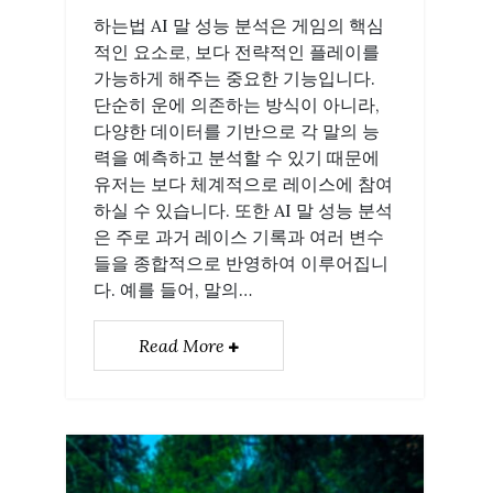
하는법 AI 말 성능 분석은 게임의 핵심
적인 요소로, 보다 전략적인 플레이를
가능하게 해주는 중요한 기능입니다.
단순히 운에 의존하는 방식이 아니라,
다양한 데이터를 기반으로 각 말의 능
력을 예측하고 분석할 수 있기 때문에
유저는 보다 체계적으로 레이스에 참여
하실 수 있습니다. 또한 AI 말 성능 분석
은 주로 과거 레이스 기록과 여러 변수
들을 종합적으로 반영하여 이루어집니
다. 예를 들어, 말의…
Read More