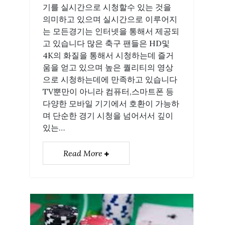
기를 실시간으로 시청할수 있는 것을
의미하고 있으며 실시간으로 이루어지
는 모든경기는 인터넷을 통해서 제공되
고 있습니다 많은 축구 팬들은 HD및
4K의 화질을 통해서 시청하는데 즐거
움을 얻고 있으며 높은 퀄리티의 영상
으로 시청하는데에 만족하고 있습니다
TV뿐만이 아니라 컴퓨터,스마트폰 등
다양한 모바일 기기에서 호환이 가능하
며 단순한 경기 시청을 넘어서서 깊이
있는…
Read More