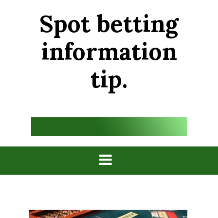
Skip
Spot betting
to
content
information
tip.