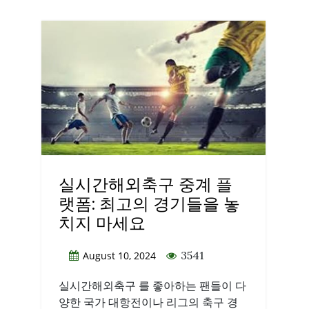
실시간해외축구 중계 플
랫폼: 최고의 경기들을 놓
치지 마세요
3541
August 10, 2024
실시간해외축구 를 좋아하는 팬들이 다
양한 국가 대항전이나 리그의 축구 경