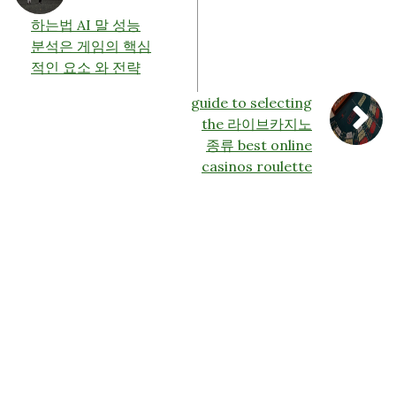
하는법 AI 말 성능
분석은 게임의 핵심
적인 요소 와 전략
guide to selecting
the 라이브카지노
종류 best online
casinos roulette