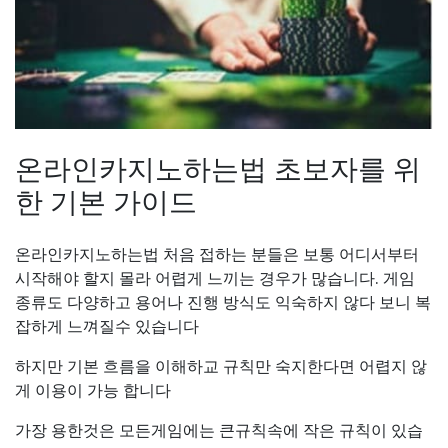
온라인카지노하는법 초보자를 위
한 기본 가이드
온라인카지노하는법 처음 접하는 분들은 보통 어디서부터
시작해야 할지 몰라 어렵게 느끼는 경우가 많습니다. 게임
종류도 다양하고 용어나 진행 방식도 익숙하지 않다 보니 복
잡하게 느껴질수 있습니다
하지만 기본 흐름을 이해하교 규칙만 숙지한다면 어렵지 않
게 이용이 가능 합니다
가장 용한것은 모든게임에는 큰규칙속에 작은 규칙이 있습