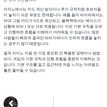
카지노에서는 카드 계산 방식이나 추가 규칙처럼 초보자들
이 놓치기 쉬운 부분도 존재합니다. 예를 들어 바카라에서는
10과 그림 카드가 0으로 계산되고, 블랙잭에서는 에이스가
상황에 따라 1 또는 11로 적용됩니다. 이런 기본 규칙을 모르
고 진행하면 흐름을 이해하기 어려워질 수 있습니다. 많은
사람들이 빠르게 결과만 따라가려다가 오히려 흐름을 놓치
는 경우가 많기 때문입니다.
결국 카지노 이용 전 가장 중요한 건 특별한 공략이나 방법
보다, 게임의 기본 규칙과 진행 흐름을 충분히 이해하는 것
입니다. 기본 구조를 알고 접근하면 처음 느끼는 어려움도
훨씬 줄어들 수 있습니다.