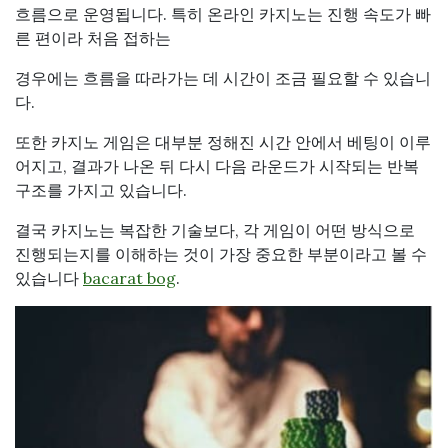
흐름으로 운영됩니다. 특히 온라인 카지노는 진행 속도가 빠
른 편이라 처음 접하는
경우에는 흐름을 따라가는 데 시간이 조금 필요할 수 있습니
다.
또한 카지노 게임은 대부분 정해진 시간 안에서 베팅이 이루
어지고, 결과가 나온 뒤 다시 다음 라운드가 시작되는 반복
구조를 가지고 있습니다.
결국 카지노는 복잡한 기술보다, 각 게임이 어떤 방식으로
진행되는지를 이해하는 것이 가장 중요한 부분이라고 볼 수
있습니다
bacarat bog
.